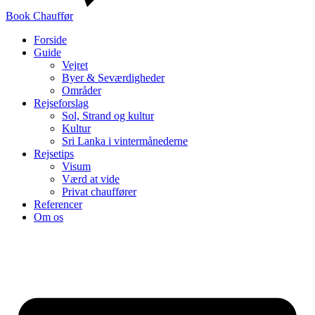
Book Chauffør
Forside
Guide
Vejret
Byer & Seværdigheder
Områder
Rejseforslag
Sol, Strand og kultur
Kultur
Sri Lanka i vintermånederne
Rejsetips
Visum
Værd at vide
Privat chauffører
Referencer
Om os