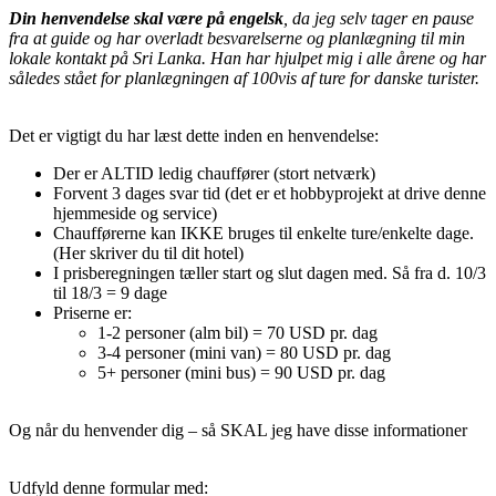
Din henvendelse skal være på engelsk
, da jeg selv tager en pause
fra at guide og har overladt besvarelserne og planlægning til min
lokale kontakt på Sri Lanka. Han har hjulpet mig i alle årene og har
således stået for planlægningen af 100vis af ture for danske turister.
Det er vigtigt du har læst dette inden en henvendelse:
Der er ALTID ledig chauffører (stort netværk)
Forvent 3 dages svar tid (det er et hobbyprojekt at drive denne
hjemmeside og service)
Chaufførerne kan IKKE bruges til enkelte ture/enkelte dage.
(Her skriver du til dit hotel)
I prisberegningen tæller start og slut dagen med. Så fra d. 10/3
til 18/3 = 9 dage
Priserne er:
1-2 personer (alm bil) = 70 USD pr. dag
3-4 personer (mini van) = 80 USD pr. dag
5+ personer (mini bus) = 90 USD pr. dag
Og når du henvender dig – så SKAL jeg have disse informationer
Udfyld denne formular med: