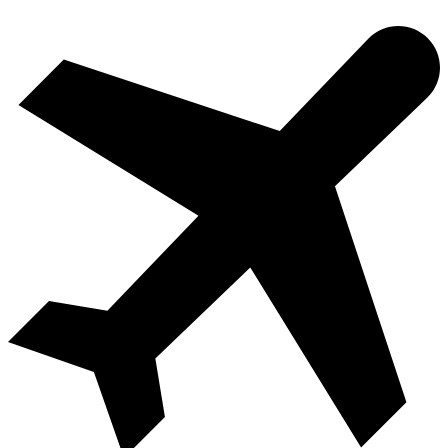
Videre
til
indhold