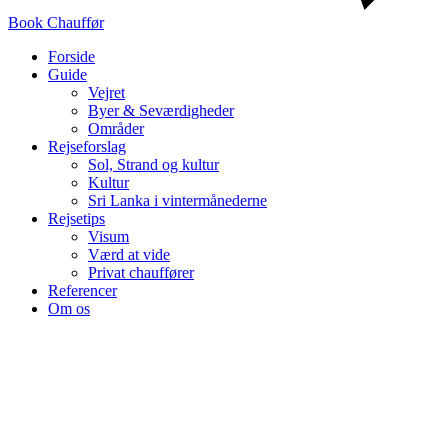
Book Chauffør
Forside
Guide
Vejret
Byer & Seværdigheder
Områder
Rejseforslag
Sol, Strand og kultur
Kultur
Sri Lanka i vintermånederne
Rejsetips
Visum
Værd at vide
Privat chauffører
Referencer
Om os