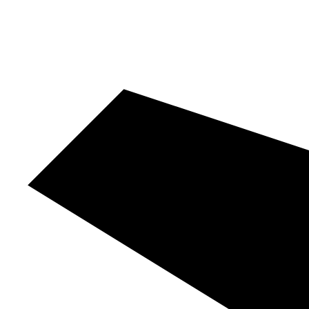
Videre
til
indhold