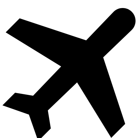
Videre
til
indhold