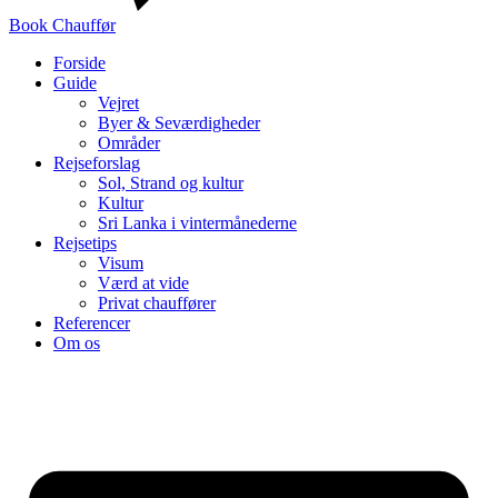
Book Chauffør
Forside
Guide
Vejret
Byer & Seværdigheder
Områder
Rejseforslag
Sol, Strand og kultur
Kultur
Sri Lanka i vintermånederne
Rejsetips
Visum
Værd at vide
Privat chauffører
Referencer
Om os