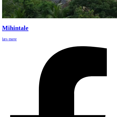
Mihintale
læs mere