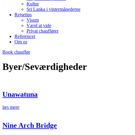
Kultur
Sri Lanka i vintermånederne
Rejsetips
Visum
Værd at vide
Privat chauffører
Referencer
Om os
Book chauffør
Byer/Seværdigheder
Unawatuna
læs mere
Nine Arch Bridge