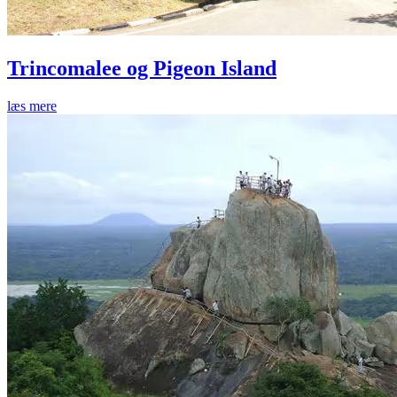
Trincomalee og Pigeon Island
læs mere