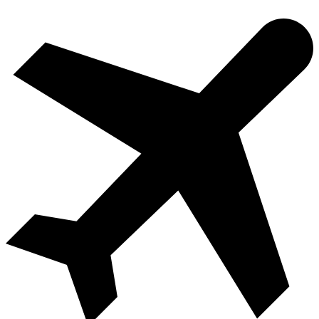
Videre
til
indhold