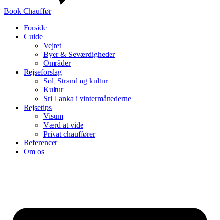
Book Chauffør
Forside
Guide
Vejret
Byer & Seværdigheder
Områder
Rejseforslag
Sol, Strand og kultur
Kultur
Sri Lanka i vintermånederne
Rejsetips
Visum
Værd at vide
Privat chauffører
Referencer
Om os