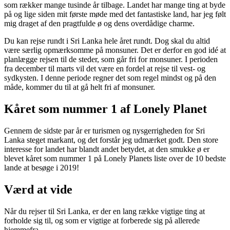
som rækker mange tusinde år tilbage. Landet har mange ting at byde
på og lige siden mit første møde med det fantastiske land, har jeg følt
mig draget af den pragtfulde ø og dens overdådige charme.
Du kan rejse rundt i Sri Lanka hele året rundt. Dog skal du altid
være særlig opmærksomme på monsuner. Det er derfor en god idé at
planlægge rejsen til de steder, som går fri for monsuner. I perioden
fra december til marts vil det være en fordel at rejse til vest- og
sydkysten. I denne periode regner det som regel mindst og på den
måde, kommer du til at gå helt fri af monsuner.
Kåret som nummer 1 af Lonely Planet
Gennem de sidste par år er turismen og nysgerrigheden for Sri
Lanka steget markant, og det forstår jeg udmærket godt. Den store
interesse for landet har blandt andet betydet, at den smukke ø er
blevet kåret som nummer 1 på Lonely Planets liste over de 10 bedste
lande at besøge i 2019!
Værd at vide
Når du rejser til Sri Lanka, er der en lang række vigtige ting at
forholde sig til, og som er vigtige at forberede sig på allerede
hjemmefra.