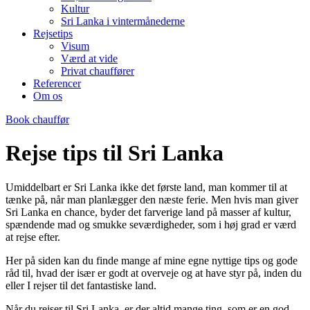
Kultur
Sri Lanka i vintermånederne
Rejsetips
Visum
Værd at vide
Privat chauffører
Referencer
Om os
Book chauffør
Rejse tips til Sri Lanka
Umiddelbart er Sri Lanka ikke det første land, man kommer til at
tænke på, når man planlægger den næste ferie. Men hvis man giver
Sri Lanka en chance, byder det farverige land på masser af kultur,
spændende mad og smukke seværdigheder, som i høj grad er værd
at rejse efter.
Her på siden kan du finde mange af mine egne nyttige tips og gode
råd til, hvad der især er godt at overveje og at have styr på, inden du
eller I rejser til det fantastiske land.
Når du rejser til Sri Lanka, er der altid mange ting, som er en god