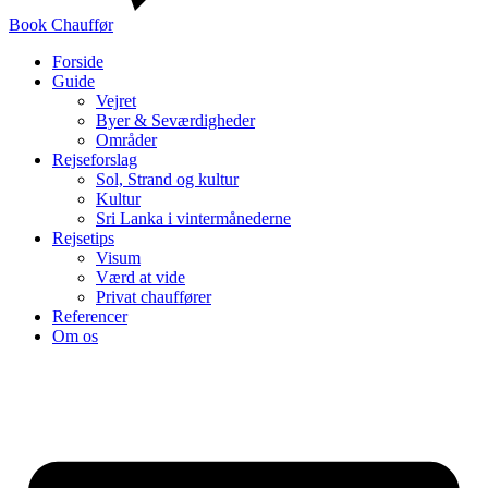
Book Chauffør
Forside
Guide
Vejret
Byer & Seværdigheder
Områder
Rejseforslag
Sol, Strand og kultur
Kultur
Sri Lanka i vintermånederne
Rejsetips
Visum
Værd at vide
Privat chauffører
Referencer
Om os