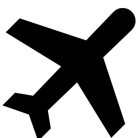
Videre
til
indhold