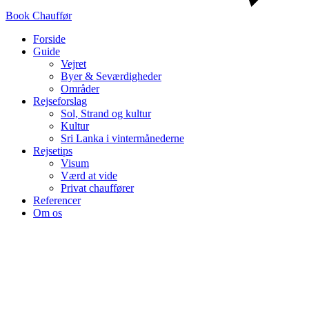
Book Chauffør
Forside
Guide
Vejret
Byer & Seværdigheder
Områder
Rejseforslag
Sol, Strand og kultur
Kultur
Sri Lanka i vintermånederne
Rejsetips
Visum
Værd at vide
Privat chauffører
Referencer
Om os