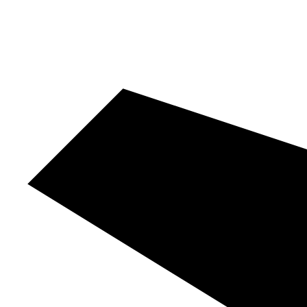
Videre
til
indhold