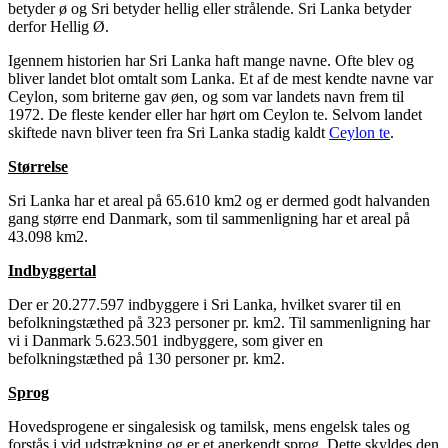
betyder ø og Sri betyder hellig eller strålende. Sri Lanka betyder
derfor Hellig Ø.
Igennem historien har Sri Lanka haft mange navne. Ofte blev og
bliver landet blot omtalt som Lanka. Et af de mest kendte navne var
Ceylon, som briterne gav øen, og som var landets navn frem til
1972. De fleste kender eller har hørt om Ceylon te. Selvom landet
skiftede navn bliver teen fra Sri Lanka stadig kaldt
Ceylon te
.
Størrelse
Sri Lanka har et areal på 65.610 km2 og er dermed godt halvanden
gang større end Danmark, som til sammenligning har et areal på
43.098 km2.
Indbyggertal
Der er 20.277.597 indbyggere i Sri Lanka, hvilket svarer til en
befolkningstæthed på 323 personer pr. km2. Til sammenligning har
vi i Danmark 5.623.501 indbyggere, som giver en
befolkningstæthed på 130 personer pr. km2.
Sprog
Hovedsprogene er singalesisk og tamilsk, mens engelsk tales og
forstås i vid udstrækning og er et anerkendt sprog. Dette skyldes den