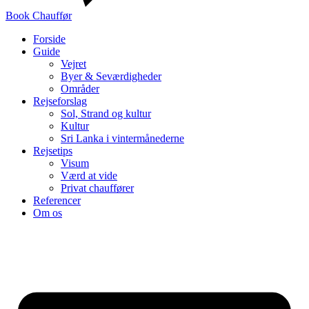
Book Chauffør
Forside
Guide
Vejret
Byer & Seværdigheder
Områder
Rejseforslag
Sol, Strand og kultur
Kultur
Sri Lanka i vintermånederne
Rejsetips
Visum
Værd at vide
Privat chauffører
Referencer
Om os