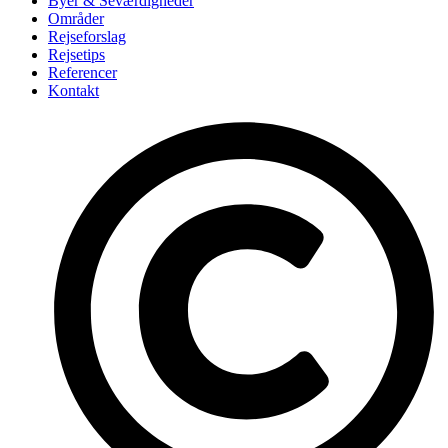
Byer & Seværdigheder
Områder
Rejseforslag
Rejsetips
Referencer
Kontakt