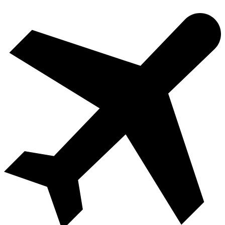
Videre
til
indhold