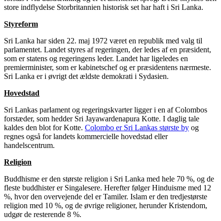
store indflydelse Storbritannien historisk set har haft i Sri Lanka.
Styreform
Sri Lanka har siden 22. maj 1972 været en republik med valg til
parlamentet. Landet styres af regeringen, der ledes af en præsident,
som er statens og regeringens leder. Landet har ligeledes en
premierminister, som er kabinetschef og er præsidentens nærmeste.
Sri Lanka er i øvrigt det ældste demokrati i Sydasien.
Hovedstad
Sri Lankas parlament og regeringskvarter ligger i en af Colombos
forstæder, som hedder Sri Jayawardenapura Kotte. I daglig tale
kaldes den blot for Kotte.
Colombo er Sri Lankas største by
og
regnes også for landets kommercielle hovedstad eller
handelscentrum.
Religion
Buddhisme er den største religion i Sri Lanka med hele 70 %, og de
fleste buddhister er Singalesere. Herefter følger Hinduisme med 12
%, hvor den overvejende del er Tamiler. Islam er den tredjestørste
religion med 10 %, og de øvrige religioner, herunder Kristendom,
udgør de resterende 8 %.