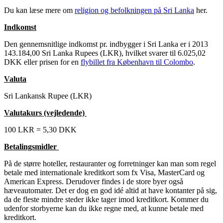
Du kan læse mere om
religion og befolkningen på Sri Lanka
her.
Indkomst
Den gennemsnitlige indkomst pr. indbygger i Sri Lanka er i 2013
143.184,00 Sri Lanka Rupees (LKR), hvilket svarer til 6.025,02
DKK eller prisen for en
flybillet fra København til Colombo
.
Valuta
Sri Lankansk Rupee (LKR)
Valutakurs (vejledende)
100 LKR = 5,30 DKK
Betalingsmidler
På de større hoteller, restauranter og forretninger kan man som regel
betale med internationale kreditkort som fx Visa, MasterCard og
American Express. Derudover findes i de store byer også
hæveautomater. Det er dog en god idé altid at have kontanter på sig,
da de fleste mindre steder ikke tager imod kreditkort. Kommer du
udenfor storbyerne kan du ikke regne med, at kunne betale med
kreditkort.