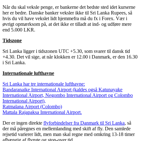
Når du skal veksle penge, er bankerne det bedste sted idet kurserne
her er bedre. Danske banker veksler ikke til Sri Lanka Rupees, så
hvis du vil have vekslet lidt hjemmefra må du fx i Forex. Vær i
øvrigt opmærksom på, at det ikke er tilladt at ind- og udføre mere
end 5.000 LKR.
Tidszone
Sri Lanka ligger i tidszonen UTC +5.30, som svarer til dansk tid
+4.30. Det vil sige, at når klokken er 12.00 i Danmark, er den 16.30
i Sri Lanka.
Internationale lufthavne
Sri Lanka har tre internationale lufthavne:
Bandaranaike International Airport (kaldes også Katunayake
International Airport, Negombo International Airport og Colombo
International Airport),
Ratmalana Airport (Colombo)
Mattala Rajapaksa International Airport.
Der er ingen direkte
flyforbindelser fra Danmark til Sri Lanka
, så
der må påregnes en mellemlanding med skift af fly. Den samlede
rejsetid varierer lidt, men man skal regne med omkring 13-18 timer
afhængig af flyrute og stop-over tid.