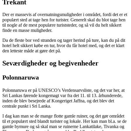
Trekant
Der er massevis af overnatningsmuligheder i området, fordi det er et
populært sted at tage hen for turister. Generelt skal du blot tage hen
til nogle af de mest populære turiststeder, og så vil du helt sikkert
finde en masse muligheder.
Da de fleste bor ved stranden og tager herind på ture, kan du på dit
hotel helt sikkert købe en tur, hvor du får hotel med, og det er klart
den letteste måde at gøre det på.
Seværdigheder og begivenheder
Polonnaruwa
Polonnaruwa er på UNESCO’s Verdensarvsliste, og det var her, at
Sri Lankas førende kongemagt var fra det 11. til 13. århunderede,
inden de blev besejrede af Kongeriget Jaffna, og det blev det
centrale punkt i Sri Lanka.
I dag kan man se de mange flotte gamle ruiner, og det gør området
til et populært sted blandt turister og lokale. Her kan man bl.a. se de
gamle bymure og så skal man se ruinerne Lankatilake, Tivanka og