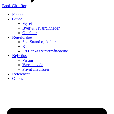
Book Chauffør
Forside
Guide
Vejret
Byer & Seværdigheder
Områder
Rejseforslag
Sol, Strand og kultur
Kultur
Sri Lanka i vintermånederne
Rejsetips
Visum
Værd at vide
Privat chauffører
Referencer
Om os