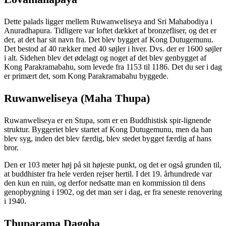
Dette palads ligger mellem Ruwanweliseya and Sri Mahabodiya i
Anuradhapura. Tidligere var loftet dækket af bronzefliser, og det er
der, at det har sit navn fra. Det blev bygget af Kong Dutugemunu.
Det bestod af 40 rækker med 40 søjler i hver. Dvs. der er 1600 søjler
i alt. Sidehen blev det ødelagt og noget af det blev genbygget af
Kong Parakramabahu, som levede fra 1153 til 1186. Det du ser i dag
er primært det, som Kong Parakramabahu byggede.
Ruwanweliseya (Maha Thupa)
Ruwanweliseya er en Stupa, som er en Buddhistisk spir-lignende
struktur. Byggeriet blev startet af Kong Dutugemunu, men da han
blev syg, inden det blev færdig, blev stedet bygget færdig af hans
bror.
Den er 103 meter høj på sit højeste punkt, og det er også grunden til,
at buddhister fra hele verden rejser hertil. I det 19. århundrede var
den kun en ruin, og derfor nedsatte man en kommission til dens
genopbygning i 1902, og det man ser i dag, er fra seneste renovering
i 1940.
Thuparama Dagoba