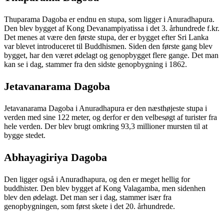
Thuparama Dagoba er endnu en stupa, som ligger i Anuradhapura.
Den blev bygget af Kong Devanampiyatissa i det 3. århundrede f.kr.
Det menes at være den første stupa, der er bygget efter Sri Lanka
var blevet introduceret til Buddhismen. Siden den første gang blev
bygget, har den været ødelagt og genopbygget flere gange. Det man
kan se i dag, stammer fra den sidste genopbygning i 1862.
Jetavanarama Dagoba
Jetavanarama Dagoba i Anuradhapura er den næsthøjeste stupa i
verden med sine 122 meter, og derfor er den velbesøgt af turister fra
hele verden. Der blev brugt omkring 93,3 millioner mursten til at
bygge stedet.
Abhayagiriya Dagoba
Den ligger også i Anuradhapura, og den er meget hellig for
buddhister. Den blev bygget af Kong Valagamba, men sidenhen
blev den ødelagt. Det man ser i dag, stammer især fra
genopbygningen, som først skete i det 20. århundrede.