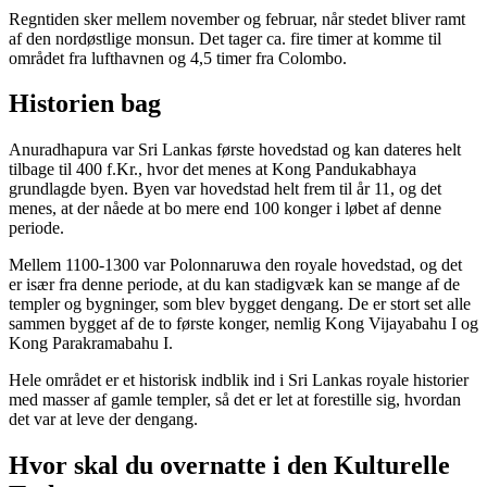
Regntiden sker mellem november og februar, når stedet bliver ramt
af den nordøstlige monsun. Det tager ca. fire timer at komme til
området fra lufthavnen og 4,5 timer fra Colombo.
Historien bag
Anuradhapura var Sri Lankas første hovedstad og kan dateres helt
tilbage til 400 f.Kr., hvor det menes at Kong Pandukabhaya
grundlagde byen. Byen var hovedstad helt frem til år 11, og det
menes, at der nåede at bo mere end 100 konger i løbet af denne
periode.
Mellem 1100-1300 var Polonnaruwa den royale hovedstad, og det
er især fra denne periode, at du kan stadigvæk kan se mange af de
templer og bygninger, som blev bygget dengang. De er stort set alle
sammen bygget af de to første konger, nemlig Kong Vijayabahu I og
Kong Parakramabahu I.
Hele området er et historisk indblik ind i Sri Lankas royale historier
med masser af gamle templer, så det er let at forestille sig, hvordan
det var at leve der dengang.
Hvor skal du overnatte i den Kulturelle