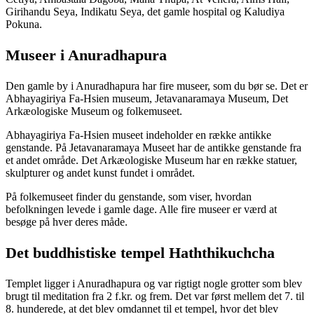
Girihandu Seya, Indikatu Seya, det gamle hospital og Kaludiya
Pokuna.
Museer i Anuradhapura
Den gamle by i Anuradhapura har fire museer, som du bør se. Det er
Abhayagiriya Fa-Hsien museum, Jetavanaramaya Museum, Det
Arkæologiske Museum og folkemuseet.
Abhayagiriya Fa-Hsien museet indeholder en række antikke
genstande. På Jetavanaramaya Museet har de antikke genstande fra
et andet område. Det Arkæologiske Museum har en række statuer,
skulpturer og andet kunst fundet i området.
På folkemuseet finder du genstande, som viser, hvordan
befolkningen levede i gamle dage. Alle fire museer er værd at
besøge på hver deres måde.
Det buddhistiske tempel Haththikuchcha
Templet ligger i Anuradhapura og var rigtigt nogle grotter som blev
brugt til meditation fra 2 f.kr. og frem. Det var først mellem det 7. til
8. hunderede, at det blev omdannet til et tempel, hvor det blev