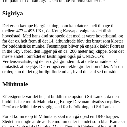
Thuparama. Du kan også se en række Buddha statuer her.
Sigiriya
Det er en kæmpe bjergfæstning, som kan dateres helt tilbage til
mellem 477 – 495 f.Kr., da Kong Kasyapa valgte stedet til sin
hovedstad. Med hans død stoppede det med at være hovedstand, og
fra der og helt frem til det 14. århundrede blev det brugt som kloster
for buddhistiske munke. Fæstningen bliver på engelsk kaldt Fortress
in the Sky’, fordi den ligger på en ca. 200 meter høj klippe. Som det
meste andet i området er fæstningen også på UNESCO’s
Verdensarvsliste, og det er også grunden til, at dette område er så
fantastisk at besøge. Der er også en række grotter i områder. Når du
er der, kan du let og hurtigt finde ud af, hvad du skal se i området.
Mihintale
Eftersigende var det her, at buddhisme opstod i Sri Lanka, da den
buddhistiske munk Mahinda og Konge Devanampiyatissa mødtes.
Derfor er Mihintale et vigtigt sted for befolkningen i Sri Lanka.
For at komme op til Mihintale, skal man gå opad en 1840 trapper.
Stedet har nogle af de ældste monumenter i landet som bl.a. Kantaka
Cetiya, Ambastala Dagoba, Maha Thupa, At Vehera, Alms Hall,