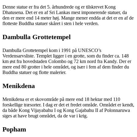
Denne statue er fra det 5. århundrede og er tilskrevet Kong
Dhatusena. Det er en af Sri Lankas mest imponerende statuer, da
den er mere end 14 meter høj. Mange mener endda at det er en af de
flotteste Buddha statuer skåret i sten i hele verden.
Dambulla Grottetempel
Dambulla Grottetempel kom i 1991 på UNESCO’s
Verdensarvsliste. Templet ligger i en grotte, som du finder ca. 148
km øst fra hovedstaden Colombo og 72 km nord fra Kandy. Der er
mere end 80 grotter i hele området, og især i fem af dem finder du
Buddha statuer og flotte malerier.
Menikdena
Menikdena er et skovområde på mere end 18 hektar med 110
forskellige træsorter. I dag er det et fredet område. Området er kendt,
da både Kong Vijayabahu I og Kong Gajabahu II af Polonnaruwa
siges at have brugt området, da de var i krig.
Popham