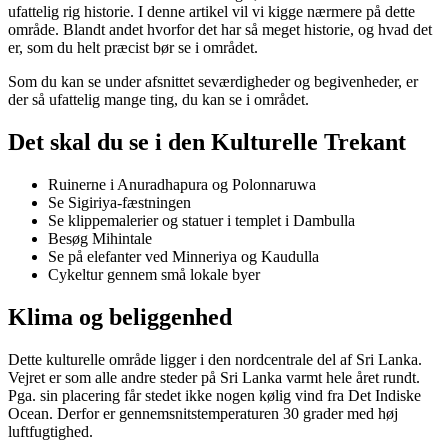
ufattelig rig historie. I denne artikel vil vi kigge nærmere på dette
område. Blandt andet hvorfor det har så meget historie, og hvad det
er, som du helt præcist bør se i området.
Som du kan se under afsnittet seværdigheder og begivenheder, er
der så ufattelig mange ting, du kan se i området.
Det skal du se i den Kulturelle Trekant
Ruinerne i Anuradhapura og Polonnaruwa
Se Sigiriya-fæstningen
Se klippemalerier og statuer i templet i Dambulla
Besøg Mihintale
Se på elefanter ved Minneriya og Kaudulla
Cykeltur gennem små lokale byer
Klima og beliggenhed
Dette kulturelle område ligger i den nordcentrale del af Sri Lanka.
Vejret er som alle andre steder på Sri Lanka varmt hele året rundt.
Pga. sin placering får stedet ikke nogen kølig vind fra Det Indiske
Ocean. Derfor er gennemsnitstemperaturen 30 grader med høj
luftfugtighed.