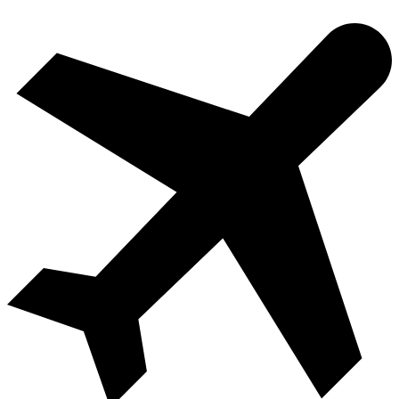
Videre
til
indhold