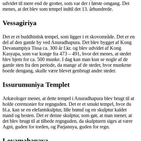
udvidet til mere end de grotter, som var der i første omgang. Det
menes, at det blev som tempel indtil det 13. århundrede.
Vessagiriya
Det er et buddhistisk tempel, som ligger i et skovområde. Det er en
del af den gamle by ved Anuradhapura. Det blev bygget af Kong
Devanampiya Tissa ca. 300 år f.kr. og blev udvidet af Kong
Kasyapa, som var konge fra 473 – 491, hvor det menes, at stedet
blev hjem for ca. 500 munke. I dag kan man kun se nogle af de
gamle sten fra den periode, da mange af de steder, hvor munkene
boede dengang, skulle være blevet genbrugt andre steder.
Issurumuniya Templet
Arkæologer mener, at dette tempel i Anuradhapura blev brugt til at
holde ceremonier for regnguden. Det er et smukt tempel, hvor du
bl.a. kan se en elefantskulptur, lille brønd og en skulptur kaldet
mand og hesten. Det er denne skulptur, som gør, at man mener, at
det blev brugt til at tilbede regnguden, da skulpturen siges at være
Agni, guden for torden, og Parjannya, guden for regn.
Lovamahapaya