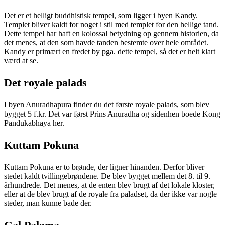
Det er et helligt buddhistisk tempel, som ligger i byen Kandy.
Templet bliver kaldt for noget i stil med templet for den hellige tand.
Dette tempel har haft en kolossal betydning op gennem historien, da
det menes, at den som havde tanden bestemte over hele området.
Kandy er primært en fredet by pga. dette tempel, så det er helt klart
værd at se.
Det royale palads
I byen Anuradhapura finder du det første royale palads, som blev
bygget 5 f.kr. Det var først Prins Anuradha og sidenhen boede Kong
Pandukabhaya her.
Kuttam Pokuna
Kuttam Pokuna er to brønde, der ligner hinanden. Derfor bliver
stedet kaldt tvillingebrøndene. De blev bygget mellem det 8. til 9.
århundrede. Det menes, at de enten blev brugt af det lokale kloster,
eller at de blev brugt af de royale fra paladset, da der ikke var nogle
steder, man kunne bade der.