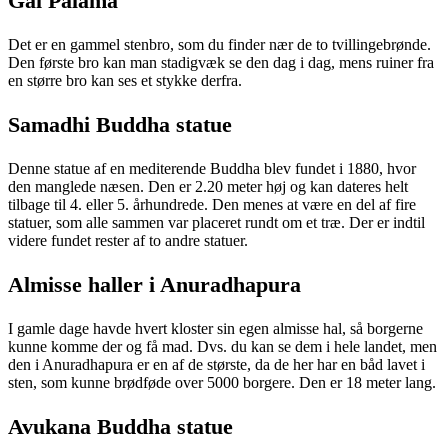
Gal Palama
Det er en gammel stenbro, som du finder nær de to tvillingebrønde.
Den første bro kan man stadigvæk se den dag i dag, mens ruiner fra
en større bro kan ses et stykke derfra.
Samadhi Buddha statue
Denne statue af en mediterende Buddha blev fundet i 1880, hvor
den manglede næsen. Den er 2.20 meter høj og kan dateres helt
tilbage til 4. eller 5. århundrede. Den menes at være en del af fire
statuer, som alle sammen var placeret rundt om et træ. Der er indtil
videre fundet rester af to andre statuer.
Almisse haller i Anuradhapura
I gamle dage havde hvert kloster sin egen almisse hal, så borgerne
kunne komme der og få mad. Dvs. du kan se dem i hele landet, men
den i Anuradhapura er en af de største, da de her har en båd lavet i
sten, som kunne brødføde over 5000 borgere. Den er 18 meter lang.
Avukana Buddha statue