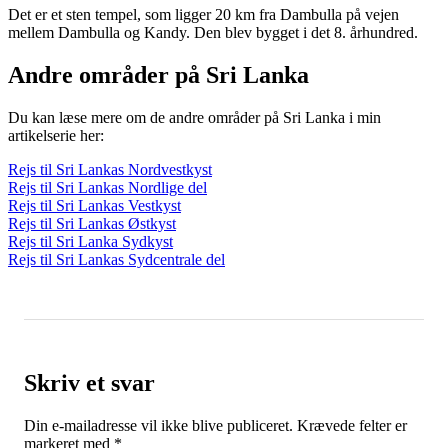
Det er et sten tempel, som ligger 20 km fra Dambulla på vejen
mellem Dambulla og Kandy. Den blev bygget i det 8. århundred.
Andre områder på Sri Lanka
Du kan læse mere om de andre områder på Sri Lanka i min
artikelserie her:
Rejs til Sri Lankas Nordvestkyst
Rejs til Sri Lankas Nordlige del
Rejs til Sri Lankas Vestkyst
Rejs til Sri Lankas Østkyst
Rejs til Sri Lanka Sydkyst
Rejs til Sri Lankas Sydcentrale del
Skriv et svar
Din e-mailadresse vil ikke blive publiceret.
Krævede felter er
markeret med
*